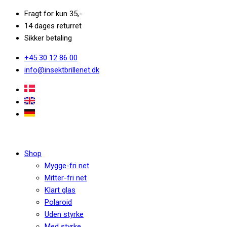
Fragt for kun 35,-
14 dages returret
Sikker betaling
+45 30 12 86 00
info@insektbrillenet.dk
Shop
Mygge-fri net
Mitter-fri net
Klart glas
Polaroid
Uden styrke
Med styrke