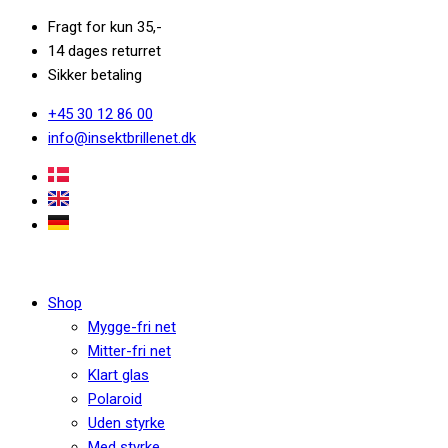
Fragt for kun 35,-
14 dages returret
Sikker betaling
+45 30 12 86 00
info@insektbrillenet.dk
Shop
Mygge-fri net
Mitter-fri net
Klart glas
Polaroid
Uden styrke
Med styrke