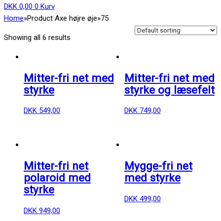
DKK
0,00
0
Kurv
Home
»
Product Axe højre øje
»
75
Showing all 6 results
Mitter-fri net med
Mitter-fri net med
styrke
styrke og læsefelt
DKK
549,00
DKK
749,00
Mitter-fri net
Mygge-fri net
polaroid med
med styrke
styrke
DKK
499,00
DKK
949,00