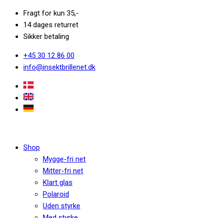
Fragt for kun 35,-
14 dages returret
Sikker betaling
+45 30 12 86 00
info@insektbrillenet.dk
Shop
Mygge-fri net
Mitter-fri net
Klart glas
Polaroid
Uden styrke
Med styrke