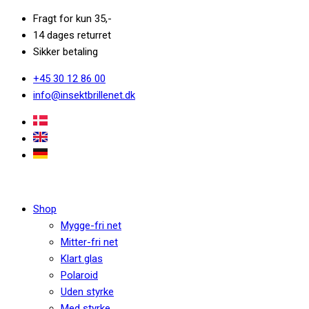
Fragt for kun 35,-
14 dages returret
Sikker betaling
+45 30 12 86 00
info@insektbrillenet.dk
Shop
Mygge-fri net
Mitter-fri net
Klart glas
Polaroid
Uden styrke
Med styrke