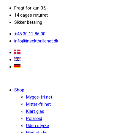
Fragt for kun 35,-
14 dages returret
Sikker betaling
+45 30 12 86 00
info@insektbrillenet.dk
Shop
Mygge-fri net
Mitter-fri net
Klart glas
Polaroid
Uden styrke
Med styrke