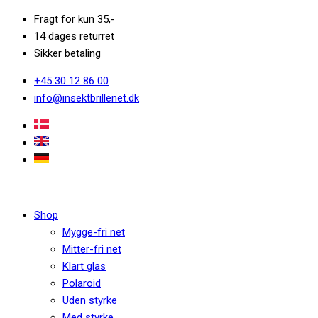
Fragt for kun 35,-
14 dages returret
Sikker betaling
+45 30 12 86 00
info@insektbrillenet.dk
Shop
Mygge-fri net
Mitter-fri net
Klart glas
Polaroid
Uden styrke
Med styrke