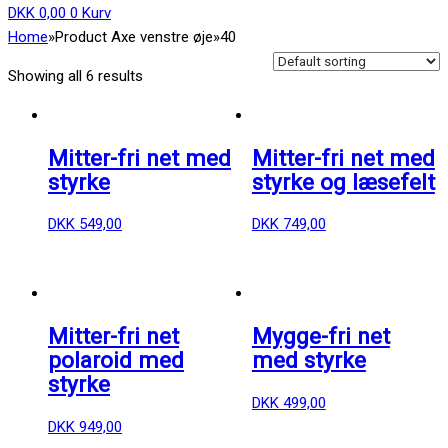
DKK
0,00
0
Kurv
Home
»
Product Axe venstre øje
»
40
Showing all 6 results
Mitter-fri net med
Mitter-fri net med
styrke
styrke og læsefelt
DKK
549,00
DKK
749,00
Mitter-fri net
Mygge-fri net
polaroid med
med styrke
styrke
DKK
499,00
DKK
949,00