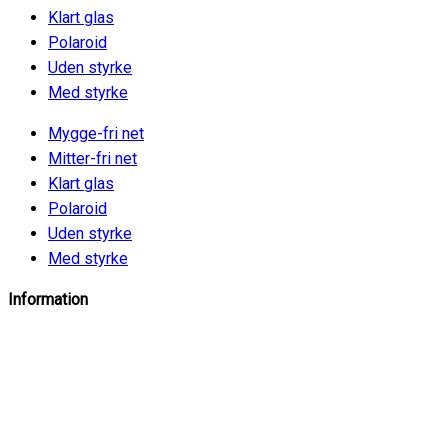
Klart glas
Polaroid
Uden styrke
Med styrke
Mygge-fri net
Mitter-fri net
Klart glas
Polaroid
Uden styrke
Med styrke
Information
info@insektbrillenet.dk
+45 30 12 86 00