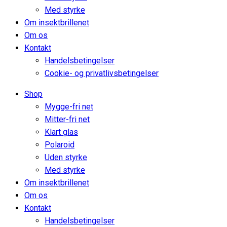
Med styrke
Om insektbrillenet
Om os
Kontakt
Handelsbetingelser
Cookie- og privatlivsbetingelser
Shop
Mygge-fri net
Mitter-fri net
Klart glas
Polaroid
Uden styrke
Med styrke
Om insektbrillenet
Om os
Kontakt
Handelsbetingelser