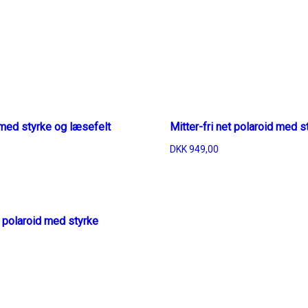
t med styrke og læsefelt
Mitter-fri net polaroid med s
DKK
949,00
 polaroid med styrke