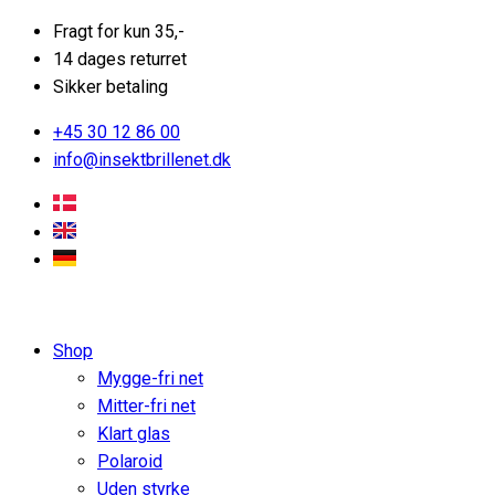
Fragt for kun 35,-
14 dages returret
Sikker betaling
+45 30 12 86 00
info@insektbrillenet.dk
Shop
Mygge-fri net
Mitter-fri net
Klart glas
Polaroid
Uden styrke