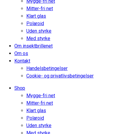
Mygge-fri net
Mitter-fri net
Klart glas
Polaroid
Uden styrke
Med styrke
Om insektbrillenet
Om os
Kontakt
Handelsbetingelser
Cookie- og privatlivsbetingelser
Shop
Mygge-fri net
Mitter-fri net
Klart glas
Polaroid
Uden styrke
Med styrke