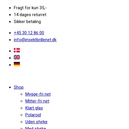
Fragt for kun 35,-
14 dages returret
Sikker betaling
+45 30 12 86 00
info@insektbrillenet.dk
Shop
Mygge-fri net
Mitter-fri net
Klart glas
Polaroid
Uden styrke
Med styrke