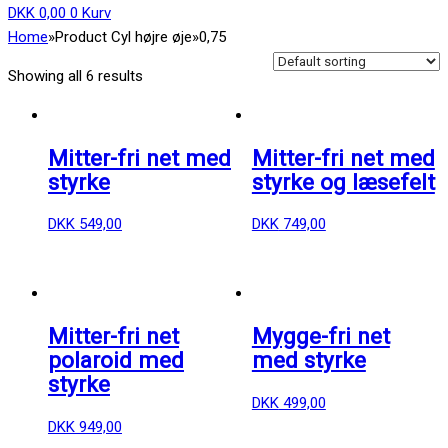
DKK
0,00
0
Kurv
Home
»
Product Cyl højre øje
»
0,75
Showing all 6 results
Mitter-fri net med
Mitter-fri net med
styrke
styrke og læsefelt
DKK
549,00
DKK
749,00
Mitter-fri net
Mygge-fri net
polaroid med
med styrke
styrke
DKK
499,00
DKK
949,00