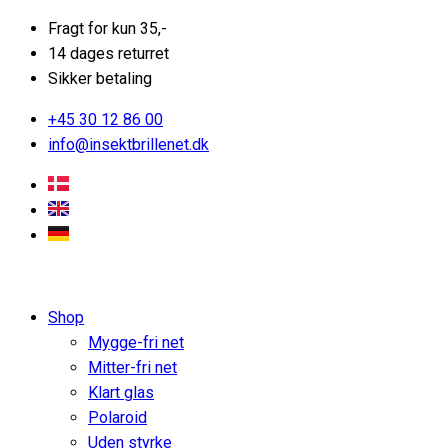
Fragt for kun 35,-
14 dages returret
Sikker betaling
+45 30 12 86 00
info@insektbrillenet.dk
Shop
Mygge-fri net
Mitter-fri net
Klart glas
Polaroid
Uden styrke