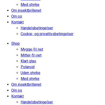
Med styrke
Om insektbrillenet
Om os
Kontakt
Handelsbetingelser
Cookie- og privatlivsbetingelser
Shop
Mygge-fri net
Mitter-fri net
Klart glas
Polaroid
Uden styrke
Med styrke
Om insektbrillenet
Om os
Kontakt
Handelsbetingelser