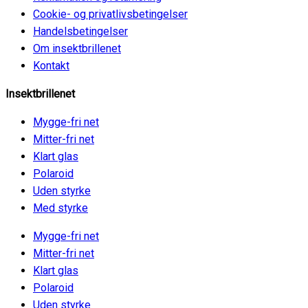
Cookie- og privatlivsbetingelser
Handelsbetingelser
Om insektbrillenet
Kontakt
Insektbrillenet
Mygge-fri net
Mitter-fri net
Klart glas
Polaroid
Uden styrke
Med styrke
Mygge-fri net
Mitter-fri net
Klart glas
Polaroid
Uden styrke