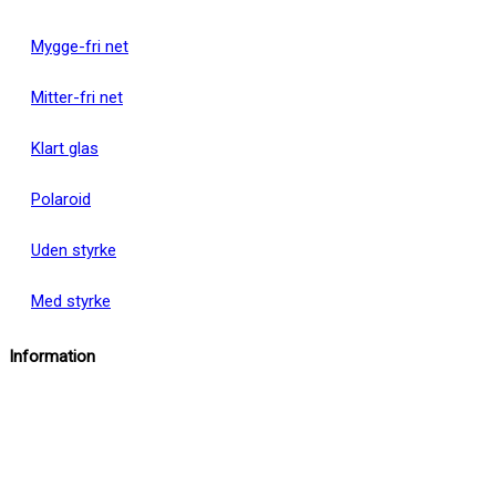
Mygge-fri net
Mitter-fri net
Klart glas
Polaroid
Uden styrke
Med styrke
Information
info@insektbrillenet.dk
+45 30 12 86 00