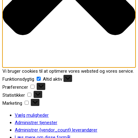
Vi bruger cookies til at optimere vores websted og vores service.
Funktionsdygtig
Funktionsdygtig
Altid aktiv
Præferencer
Præferencer
Statistikker
Statistikker
Marketing
Marketing
Vælg muligheder
Administrer tjenester
Administrer {vendor_count} leverandører
Læs mere om disse formål