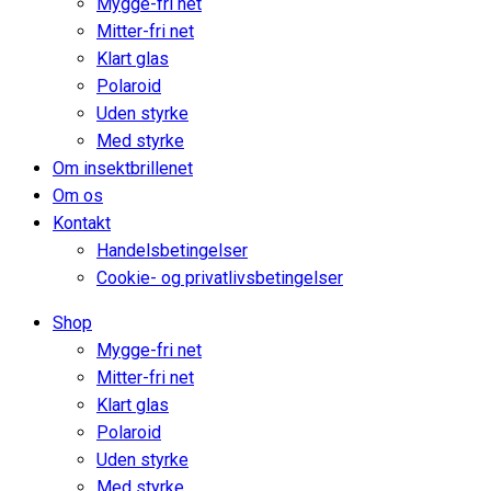
Mygge-fri net
Mitter-fri net
Klart glas
Polaroid
Uden styrke
Med styrke
Om insektbrillenet
Om os
Kontakt
Handelsbetingelser
Cookie- og privatlivsbetingelser
Shop
Mygge-fri net
Mitter-fri net
Klart glas
Polaroid
Uden styrke
Med styrke