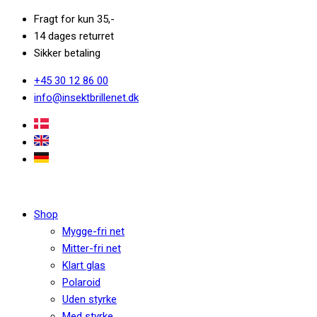
Fragt for kun 35,-
14 dages returret
Sikker betaling
+45 30 12 86 00
info@insektbrillenet.dk
Shop
Mygge-fri net
Mitter-fri net
Klart glas
Polaroid
Uden styrke
Med styrke