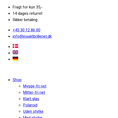
Fragt for kun 35,-
14 dages returret
Sikker betaling
+45 30 12 86 00
info@insektbrillenet.dk
Shop
Mygge-fri net
Mitter-fri net
Klart glas
Polaroid
Uden styrke
Med styrke