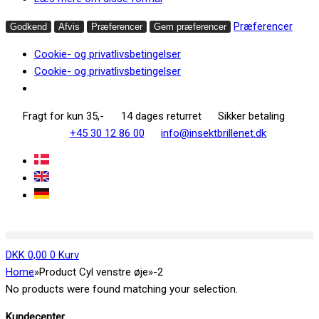
Præferencer
Godkend
Afvis
Præferencer
Gem præferencer
Cookie- og privatlivsbetingelser
Cookie- og privatlivsbetingelser
Fragt for kun 35,-
14 dages returret
Sikker betaling
+45 30 12 86 00
info@insektbrillenet.dk
DKK
0,00
0
Kurv
Home
»
Product Cyl venstre øje
»
-2
No products were found matching your selection.
Kundecenter