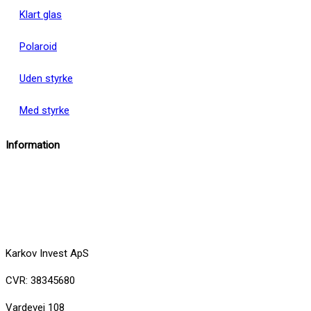
Klart glas
Polaroid
Uden styrke
Med styrke
Information
info@insektbrillenet.dk
+45 30 12 86 00
Karkov Invest ApS
CVR: 38345680
Vardevej 108