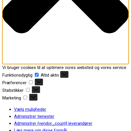
Vi bruger cookies til at optimere vores websted og vores service.
Funktionsdygtig
Funktionsdygtig
Altid aktiv
Præferencer
Præferencer
Statistikker
Statistikker
Marketing
Marketing
Vælg muligheder
Administrer tjenester
Administrer {vendor_count} leverandører
Læs mere om disse formål