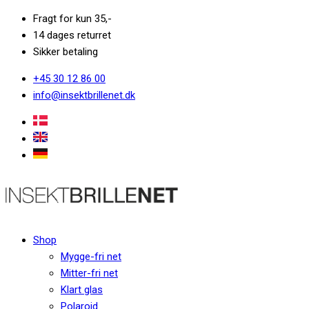
Fragt for kun 35,-
14 dages returret
Sikker betaling
+45 30 12 86 00
info@insektbrillenet.dk
Shop
Mygge-fri net
Mitter-fri net
Klart glas
Polaroid