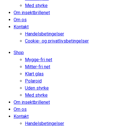
Med styrke
Om insektbrillenet
Om os
Kontakt
Handelsbetingelser
Cookie- og privatlivsbetingelser
Shop
Mygge-fri net
Mitter-fri net
Klart glas
Polaroid
Uden styrke
Med styrke
Om insektbrillenet
Om os
Kontakt
Handelsbetingelser