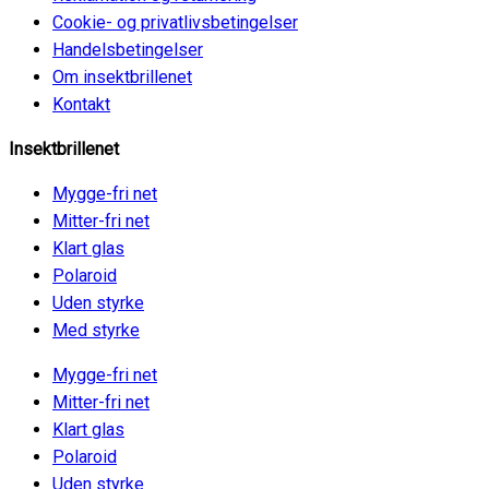
Cookie- og privatlivsbetingelser
Handelsbetingelser
Om insektbrillenet
Kontakt
Insektbrillenet
Mygge-fri net
Mitter-fri net
Klart glas
Polaroid
Uden styrke
Med styrke
Mygge-fri net
Mitter-fri net
Klart glas
Polaroid
Uden styrke