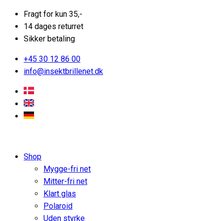
Fragt for kun 35,-
14 dages returret
Sikker betaling
+45 30 12 86 00
info@insektbrillenet.dk
Shop
Mygge-fri net
Mitter-fri net
Klart glas
Polaroid
Uden styrke