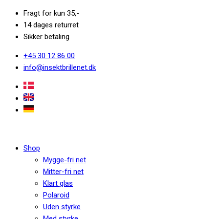
Fragt for kun 35,-
14 dages returret
Sikker betaling
+45 30 12 86 00
info@insektbrillenet.dk
Shop
Mygge-fri net
Mitter-fri net
Klart glas
Polaroid
Uden styrke
Med styrke