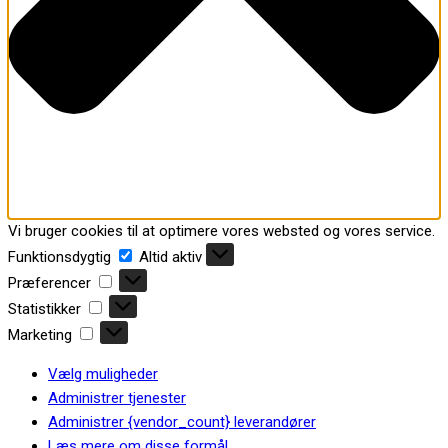
Vi bruger cookies til at optimere vores websted og vores service.
Funktionsdygtig
Funktionsdygtig
Altid aktiv
Præferencer
Præferencer
Statistikker
Statistikker
Marketing
Marketing
Vælg muligheder
Administrer tjenester
Administrer {vendor_count} leverandører
Læs mere om disse formål