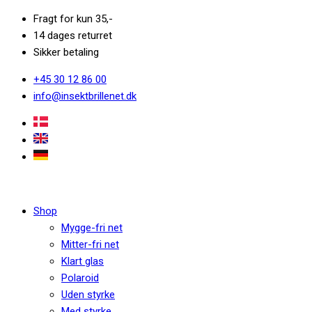
Fragt for kun 35,-
14 dages returret
Sikker betaling
+45 30 12 86 00
info@insektbrillenet.dk
Shop
Mygge-fri net
Mitter-fri net
Klart glas
Polaroid
Uden styrke
Med styrke