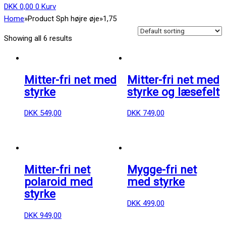
DKK
0,00
0
Kurv
Home
»
Product Sph højre øje
»
1,75
Showing all 6 results
Mitter-fri net med
Mitter-fri net med
styrke
styrke og læsefelt
DKK
549,00
DKK
749,00
Mitter-fri net
Mygge-fri net
polaroid med
med styrke
styrke
DKK
499,00
DKK
949,00