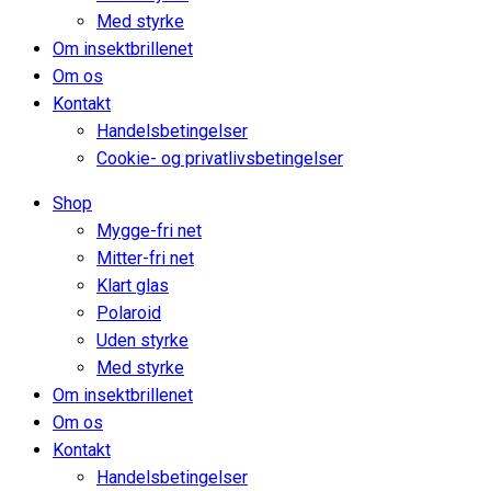
Med styrke
Om insektbrillenet
Om os
Kontakt
Handelsbetingelser
Cookie- og privatlivsbetingelser
Shop
Mygge-fri net
Mitter-fri net
Klart glas
Polaroid
Uden styrke
Med styrke
Om insektbrillenet
Om os
Kontakt
Handelsbetingelser