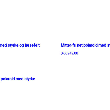
t med styrke og læsefelt
Mitter-fri net polaroid med s
DKK
949,00
 polaroid med styrke