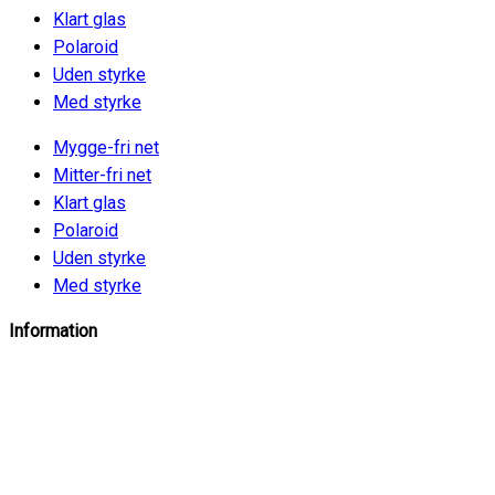
Klart glas
Polaroid
Uden styrke
Med styrke
Mygge-fri net
Mitter-fri net
Klart glas
Polaroid
Uden styrke
Med styrke
Information
info@insektbrillenet.dk
+45 30 12 86 00