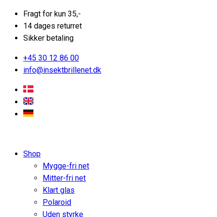
Fragt for kun 35,-
14 dages returret
Sikker betaling
+45 30 12 86 00
info@insektbrillenet.dk
Shop
Mygge-fri net
Mitter-fri net
Klart glas
Polaroid
Uden styrke