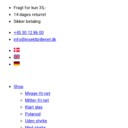
Fragt for kun 35,-
14 dages returret
Sikker betaling
+45 30 12 86 00
info@insektbrillenet.dk
Shop
Mygge-fri net
Mitter-fri net
Klart glas
Polaroid
Uden styrke
Med styrke