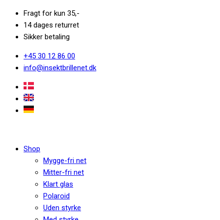
Fragt for kun 35,-
14 dages returret
Sikker betaling
+45 30 12 86 00
info@insektbrillenet.dk
Shop
Mygge-fri net
Mitter-fri net
Klart glas
Polaroid
Uden styrke
Med styrke