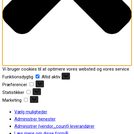
Vi bruger cookies til at optimere vores websted og vores service.
Funktionsdygtig
Funktionsdygtig
Altid aktiv
Præferencer
Præferencer
Statistikker
Statistikker
Marketing
Marketing
Vælg muligheder
Administrer tjenester
Administrer {vendor_count} leverandører
Læs mere om disse formål