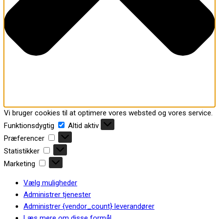
Vi bruger cookies til at optimere vores websted og vores service.
Funktionsdygtig
Funktionsdygtig
Altid aktiv
Præferencer
Præferencer
Statistikker
Statistikker
Marketing
Marketing
Vælg muligheder
Administrer tjenester
Administrer {vendor_count} leverandører
Læs mere om disse formål