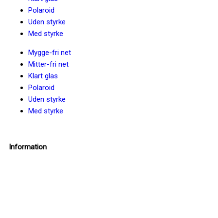
Polaroid
Uden styrke
Med styrke
Mygge-fri net
Mitter-fri net
Klart glas
Polaroid
Uden styrke
Med styrke
Information
info@insektbrillenet.dk
+45 30 12 86 00