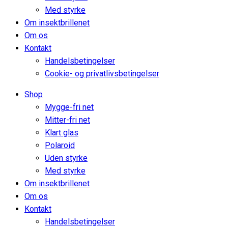
Med styrke
Om insektbrillenet
Om os
Kontakt
Handelsbetingelser
Cookie- og privatlivsbetingelser
Shop
Mygge-fri net
Mitter-fri net
Klart glas
Polaroid
Uden styrke
Med styrke
Om insektbrillenet
Om os
Kontakt
Handelsbetingelser