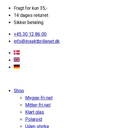
Fragt for kun 35,-
14 dages returret
Sikker betaling
+45 30 12 86 00
info@insektbrillenet.dk
Shop
Mygge-fri net
Mitter-fri net
Klart glas
Polaroid
Uden styrke