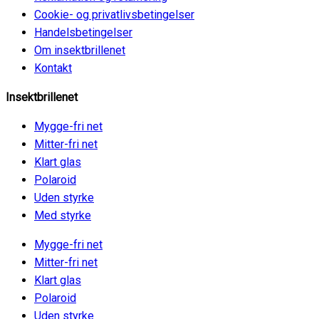
Cookie- og privatlivsbetingelser
Handelsbetingelser
Om insektbrillenet
Kontakt
Insektbrillenet
Mygge-fri net
Mitter-fri net
Klart glas
Polaroid
Uden styrke
Med styrke
Mygge-fri net
Mitter-fri net
Klart glas
Polaroid
Uden styrke