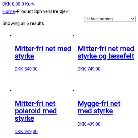
DKK
0,00
0
Kurv
Home
»
Product Sph venstre øje
»
1
Showing all 6 results
Mitter-fri net med
Mitter-fri net med
styrke
styrke og læsefelt
DKK
549,00
DKK
749,00
Mitter-fri net
Mygge-fri net
polaroid med
med styrke
styrke
DKK
499,00
DKK
949,00