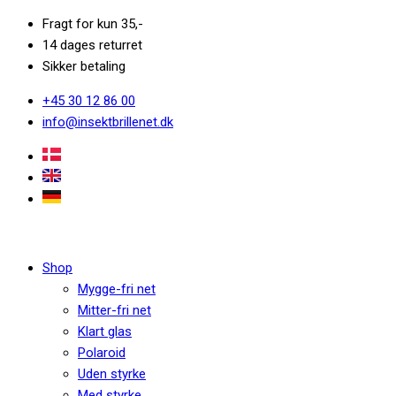
Fragt for kun 35,-
14 dages returret
Sikker betaling
+45 30 12 86 00
info@insektbrillenet.dk
Shop
Mygge-fri net
Mitter-fri net
Klart glas
Polaroid
Uden styrke
Med styrke