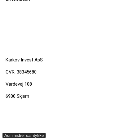
info@insektbrillenet.dk
+45 30 12 86 00
Karkov Invest ApS
CVR: 38345680
Vardevej 108
6900 Skjern
Administrer samtykke