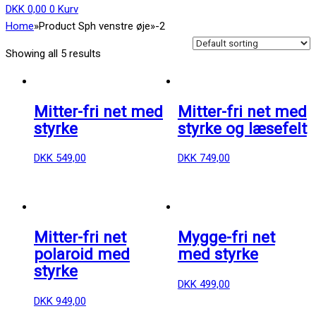
DKK
0,00
0
Kurv
Home
»
Product Sph venstre øje
»
-2
Showing all 5 results
Mitter-fri net med
Mitter-fri net med
styrke
styrke og læsefelt
DKK
549,00
DKK
749,00
Mitter-fri net
Mygge-fri net
polaroid med
med styrke
styrke
DKK
499,00
DKK
949,00