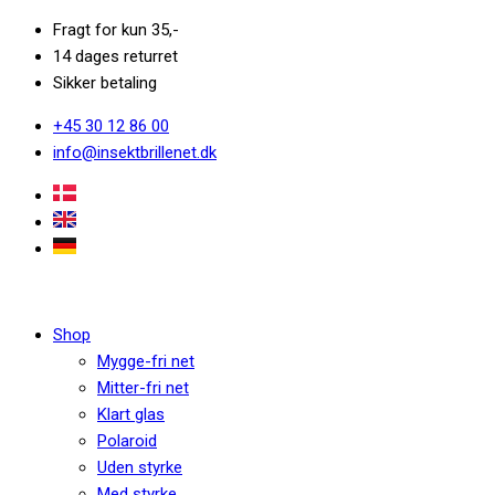
Fragt for kun 35,-
14 dages returret
Sikker betaling
+45 30 12 86 00
info@insektbrillenet.dk
Shop
Mygge-fri net
Mitter-fri net
Klart glas
Polaroid
Uden styrke
Med styrke