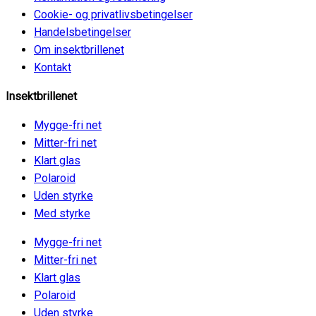
Cookie- og privatlivsbetingelser
Handelsbetingelser
Om insektbrillenet
Kontakt
Insektbrillenet
Mygge-fri net
Mitter-fri net
Klart glas
Polaroid
Uden styrke
Med styrke
Mygge-fri net
Mitter-fri net
Klart glas
Polaroid
Uden styrke