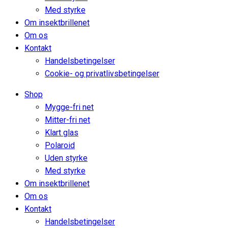
Med styrke
Om insektbrillenet
Om os
Kontakt
Handelsbetingelser
Cookie- og privatlivsbetingelser
Shop
Mygge-fri net
Mitter-fri net
Klart glas
Polaroid
Uden styrke
Med styrke
Om insektbrillenet
Om os
Kontakt
Handelsbetingelser