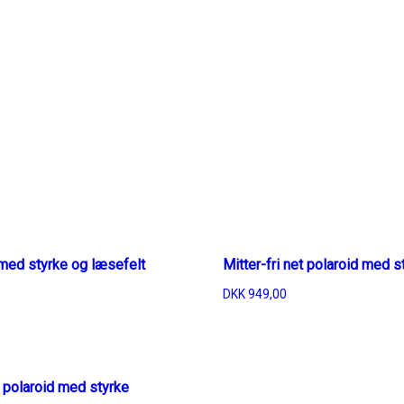
t med styrke og læsefelt
Mitter-fri net polaroid med s
DKK
949,00
 polaroid med styrke