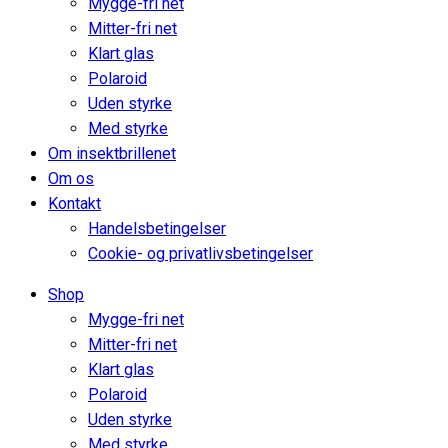
Mygge-fri net
Mitter-fri net
Klart glas
Polaroid
Uden styrke
Med styrke
Om insektbrillenet
Om os
Kontakt
Handelsbetingelser
Cookie- og privatlivsbetingelser
Shop
Mygge-fri net
Mitter-fri net
Klart glas
Polaroid
Uden styrke
Med styrke