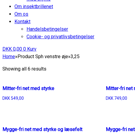
Om insektbrillenet
Om os
Kontakt
Handelsbetingelser
Cookie- og privatlivsbetingelser
DKK
0,00
0
Kurv
Home
»
Product Sph venstre øje
»
3,25
Showing all 6 results
Mitter-fri net med styrke
Mitter-fri ne
DKK
549,00
DKK
749,00
Mygge-fri net med styrke og læsefelt
Mygge-fri net