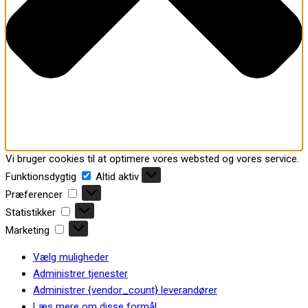
Vi bruger cookies til at optimere vores websted og vores service.
Funktionsdygtig
Funktionsdygtig
Altid aktiv
Præferencer
Præferencer
Statistikker
Statistikker
Marketing
Marketing
Vælg muligheder
Administrer tjenester
Administrer {vendor_count} leverandører
Læs mere om disse formål