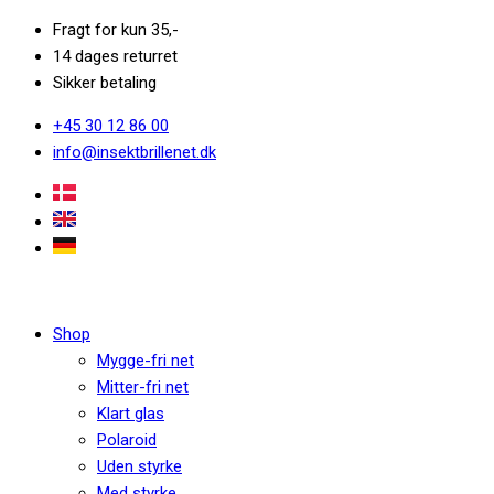
Fragt for kun 35,-
14 dages returret
Sikker betaling
+45 30 12 86 00
info@insektbrillenet.dk
Shop
Mygge-fri net
Mitter-fri net
Klart glas
Polaroid
Uden styrke
Med styrke